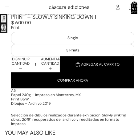
Ir directamente al contenido
TOTAL 
ARTÍCU
EN E
CARRIT
Ir directamente a la información del producto
PRINT – SLOWLY SINKING DOWN I
0
$ 600.00
ABRIR
Print
IMAGEN
A
Single
PANTALLA
COMPLETA
3 Prints
DISMINUIR
AUMENTAR
CANTIDAD
CANTIDAD
AGREGAR AL CARRITO
COMPRAR AHORA
A5
Papel 240g – Impreso en Monterrey, MX
Print B&W
Dibujos – Archivo 2019
Selección de dibujos realizados durante exhibición
'Slowly sinking
down, 2019'
recuperados del archivo y reeditados en formato
impreso.
YOU MAY ALSO LIKE